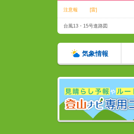
注意報
[雷]
台風13・15号進路図
気象情報