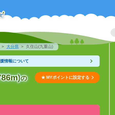
大分県
久住山(九重山)
支援情報について
86m)
の
★ MYポイントに設定する