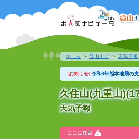
ホーム
登山ナビ
天気予報
[お知らせ]
令和8年熊本地震の
久住山(九重山)(17
天気予報
ここに注目