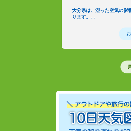
大分県は、湿った空気の影
ります。…
お