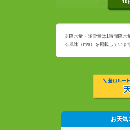
7
1
※降水量・降雪量は1時間降水量
る風速（m/s）を掲載していま
お天気