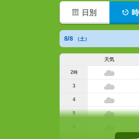
日別
時
8/8
（土）
天気
2
時
3
4
5
6