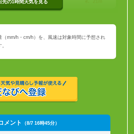
16℃
21m
0日先の1時間天気を見る
（mm/h・cm/h）を、風速は対象時間に予想され
す。
コメント
（8/7 16時45分）