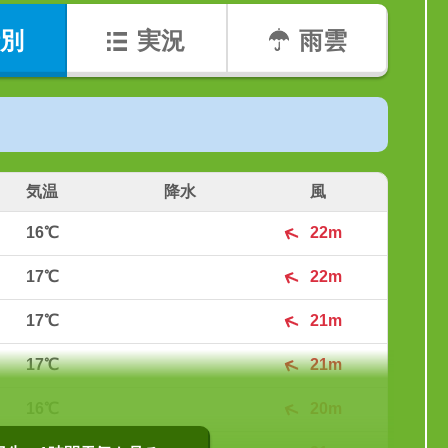
別
実況
雨雲
気温
降水
風
16℃
22m
17℃
22m
17℃
21m
17℃
21m
16℃
20m