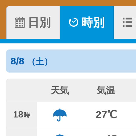
日別
時別
8/8
（土）
天気
気温
27℃
18
時