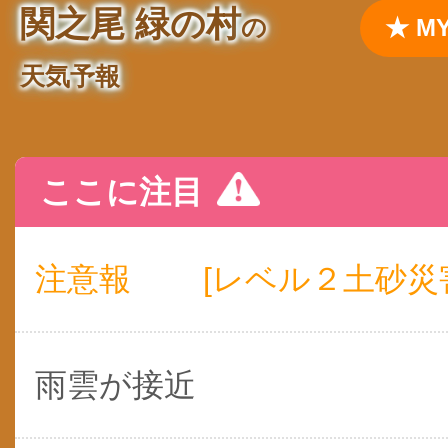
関之尾 緑の村
の
★ 
天気予報
ここに注目
注意報
[レベル２土砂災害
雨雲が接近