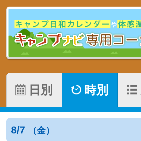
日別
時別
8/7
（金）