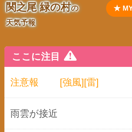
関之尾 緑の村
の
★ 
天気予報
ここに注目
注意報
[強風][雷]
雨雲が接近