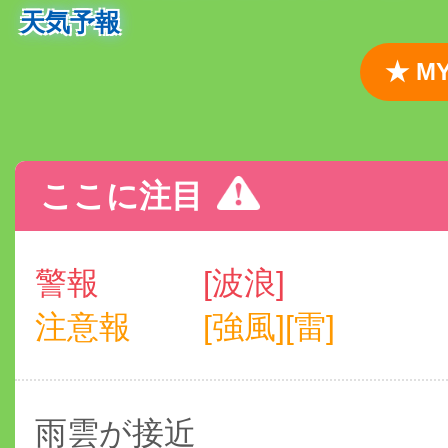
天気予報
★ 
ここに注目
警報
[波浪]
注意報
[強風][雷]
雨雲が接近