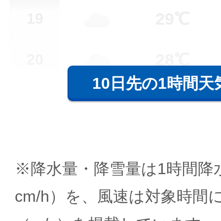
29℃
19
28℃
20
10日先の1時間天
※降水量・降雪量は1時間降水
cm/h）を、風速は対象時間