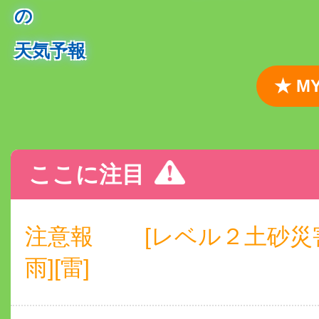
の
天気予報
★ 
ここに注目
注意報
[レベル２土砂災
雨][雷]