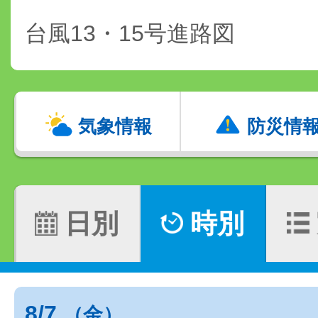
台風13・15号進路図
気象情報
防災情
日別
時別
8/7
（金）