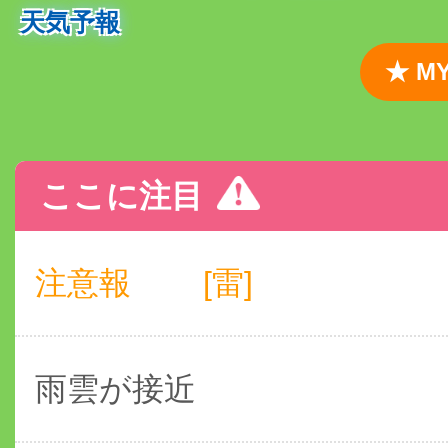
天気予報
★ 
ここに注目
注意報
[雷]
雨雲が接近