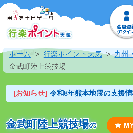
ホーム
行楽ポイント天気
九州
金武町陸上競技場
[お知らせ]
令和8年熊本地震の支援
金武町陸上競技場
の
★ 