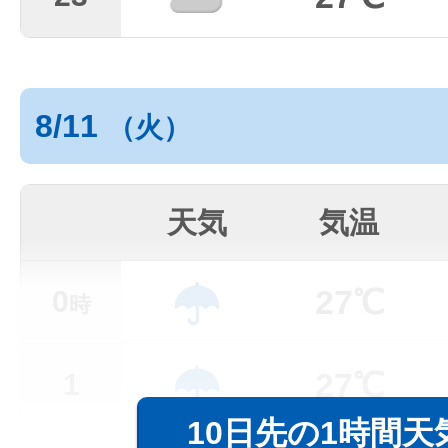
8/11
（火）
天気
気温
27℃
0
時
27℃
1
10日先の1時間天