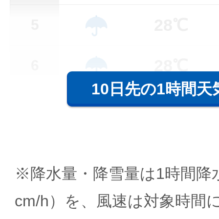
28℃
5
28℃
6
10日先の1時間天
※降水量・降雪量は1時間降水
cm/h）を、風速は対象時間