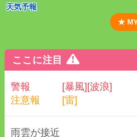
天気予報
★ 
ここに注目
警報
[暴風][波浪]
注意報
[雷]
雨雲が接近