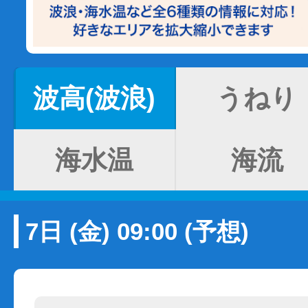
波高(波浪)
うねり
海水温
海流
7日 (金) 09:00 (予想)