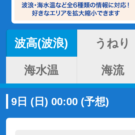
波高(波浪)
うねり
海水温
海流
9日 (日) 00:00 (予想)