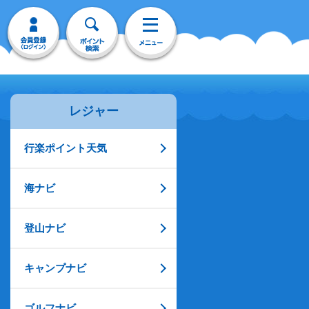
レジャー
行楽ポイント天気
海ナビ
登山ナビ
キャンプナビ
ゴルフナビ