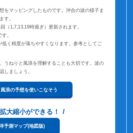
想をマッピングしたものです。沖合の波の様子ま
ます。
（1,7,13,19時過ぎ）更新されます。
です。
が低く精度が落ちやすくなります。参考としてご
、うねりと風浪を理解することも大切です。波の
認しましょう。
と風浪の予想を使いこなそう
拡大縮小ができる！
洋予測マップ(地図版)