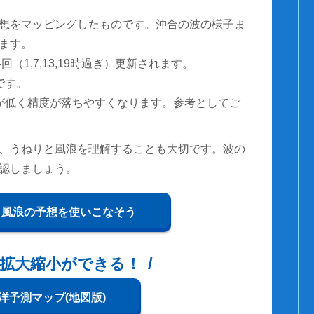
想をマッピングしたものです。沖合の波の様子ま
ます。
（1,7,13,19時過ぎ）更新されます。
です。
が低く精度が落ちやすくなります。参考としてご
、うねりと風浪を理解することも大切です。波の
認しましょう。
と風浪の予想を使いこなそう
拡大縮小ができる！
洋予測マップ(地図版)