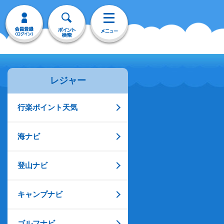
レジャー
行楽ポイント天気
海ナビ
登山ナビ
キャンプナビ
ゴルフナビ