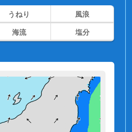
うねり
風浪
海流
塩分