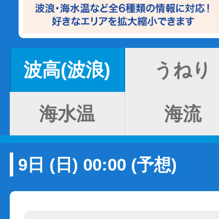
波高(波浪)
うねり
海水温
海流
9日 (日) 00:00 (予想)