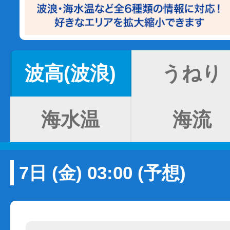
波高(波浪)
うねり
海水温
海流
7日 (金) 03:00 (予想)