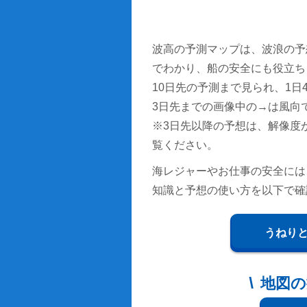
波高の予測マップは、波浪の予
でわかり、船の安全にも役立ち
10日先の予測まで見られ、1日4回
3日先までの画像中の→は風向
※3日先以降の予想は、解像度
覧ください。
海レジャーやお仕事の安全には
知識と予想の使い方を以下で確
うねり
地図の