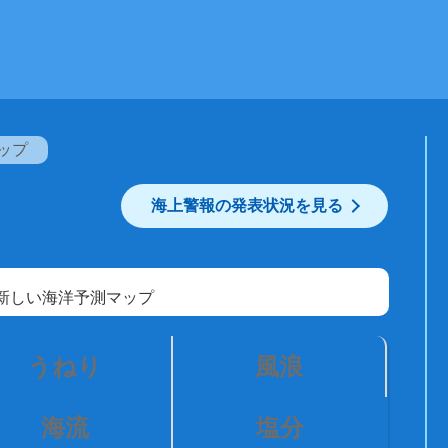
ップ
海上警報の発表状況を見る
うねり
風浪
海流
塩分