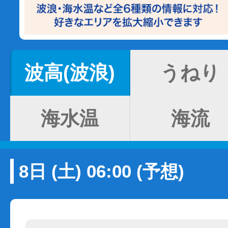
波高(波浪)
うねり
海水温
海流
8日 (土) 06:00 (予想)