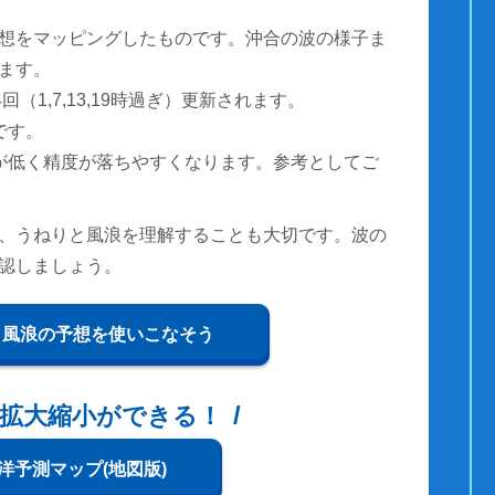
想をマッピングしたものです。沖合の波の様子ま
ます。
（1,7,13,19時過ぎ）更新されます。
です。
が低く精度が落ちやすくなります。参考としてご
、うねりと風浪を理解することも大切です。波の
認しましょう。
と風浪の予想を使いこなそう
拡大縮小ができる！
洋予測マップ(地図版)