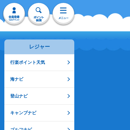
レジャー
行楽ポイント天気
海ナビ
登山ナビ
キャンプナビ
ゴルフナビ