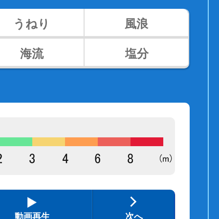
うねり
風浪
海流
塩分
動画再生
次へ