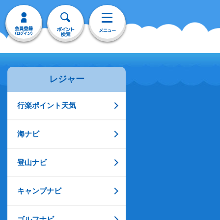
レジャー
行楽ポイント天気
海ナビ
登山ナビ
キャンプナビ
ゴルフナビ