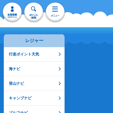
レジャー
行楽ポイント天気
海ナビ
登山ナビ
キャンプナビ
ゴルフナビ