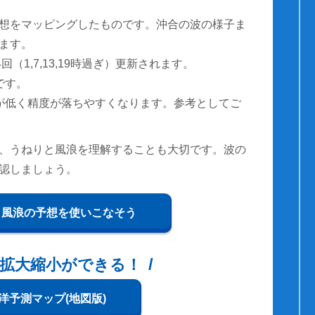
想をマッピングしたものです。沖合の波の様子ま
ます。
（1,7,13,19時過ぎ）更新されます。
です。
が低く精度が落ちやすくなります。参考としてご
、うねりと風浪を理解することも大切です。波の
認しましょう。
と風浪の予想を使いこなそう
拡大縮小ができる！
洋予測マップ(地図版)