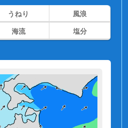
うねり
風浪
海流
塩分