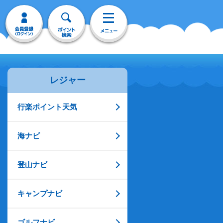
レジャー
行楽ポイント天気
海ナビ
登山ナビ
キャンプナビ
ゴルフナビ