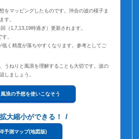
想をマッピングしたものです。沖合の波の様子ま
ます。
（1,7,13,19時過ぎ）更新されます。
です。
が低く精度が落ちやすくなります。参考としてご
、うねりと風浪を理解することも大切です。波の
認しましょう。
と風浪の予想を使いこなそう
拡大縮小ができる！
洋予測マップ(地図版)