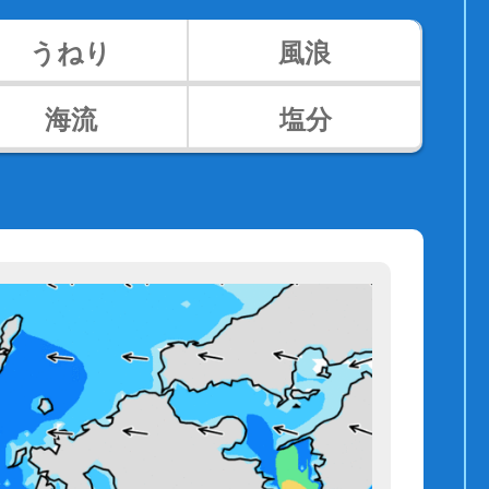
うねり
風浪
海流
塩分