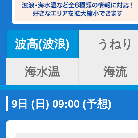
波高(波浪)
うねり
海水温
海流
9日 (日) 09:00 (予想)