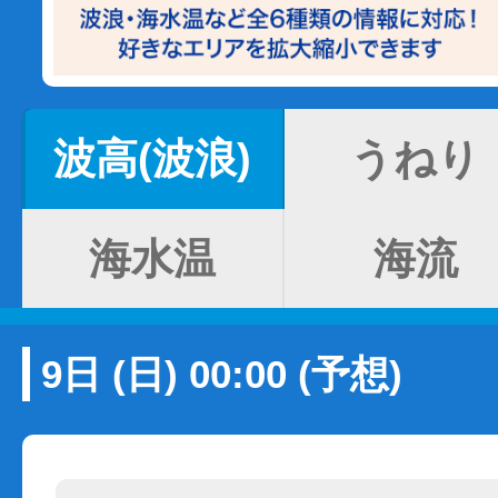
波高(波浪)
うねり
海水温
海流
9日 (日) 00:00 (予想)