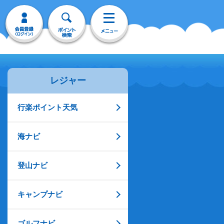
レジャー
行楽ポイント天気
海ナビ
登山ナビ
キャンプナビ
ゴルフナビ