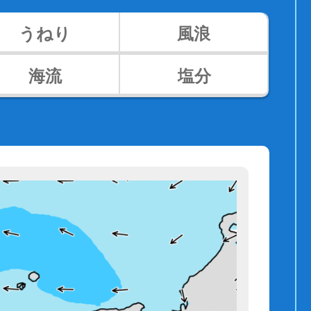
うねり
風浪
海流
塩分