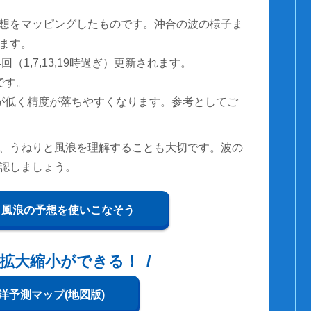
想をマッピングしたものです。沖合の波の様子ま
ます。
（1,7,13,19時過ぎ）更新されます。
です。
が低く精度が落ちやすくなります。参考としてご
、うねりと風浪を理解することも大切です。波の
認しましょう。
と風浪の予想を使いこなそう
拡大縮小ができる！
洋予測マップ(地図版)