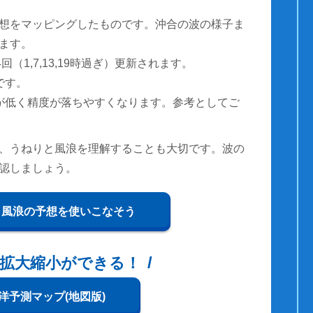
想をマッピングしたものです。沖合の波の様子ま
ます。
（1,7,13,19時過ぎ）更新されます。
です。
が低く精度が落ちやすくなります。参考としてご
、うねりと風浪を理解することも大切です。波の
認しましょう。
と風浪の予想を使いこなそう
拡大縮小ができる！
洋予測マップ(地図版)