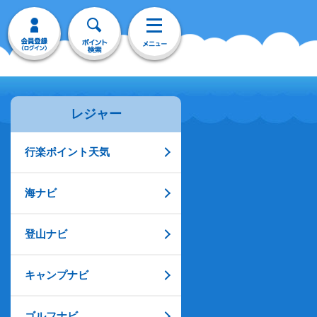
レジャー
行楽ポイント天気
海ナビ
登山ナビ
キャンプナビ
ゴルフナビ