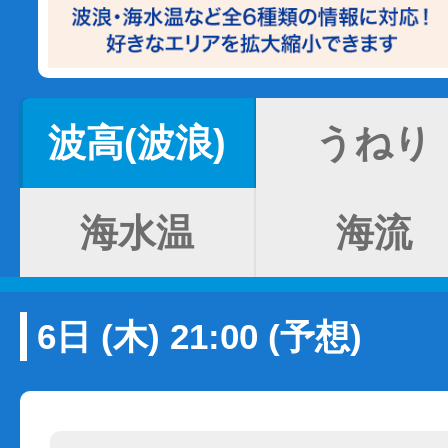
波高(波浪)
うねり
海水温
海流
6日 (木) 21:00 (予想)