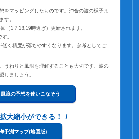
想をマッピングしたものです。沖合の波の様子ま
ます。
（1,7,13,19時過ぎ）更新されます。
です。
が低く精度が落ちやすくなります。参考としてご
、うねりと風浪を理解することも大切です。波の
認しましょう。
と風浪の予想を使いこなそう
拡大縮小ができる！
洋予測マップ(地図版)