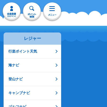
レジャー
行楽ポイント天気
海ナビ
登山ナビ
キャンプナビ
ゴルフナビ