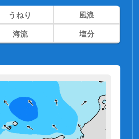
うねり
風浪
海流
塩分