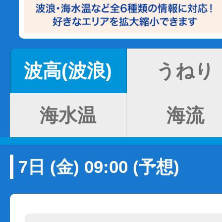
波高(波浪)
うねり
海水温
海流
7日 (金) 09:00 (予想)