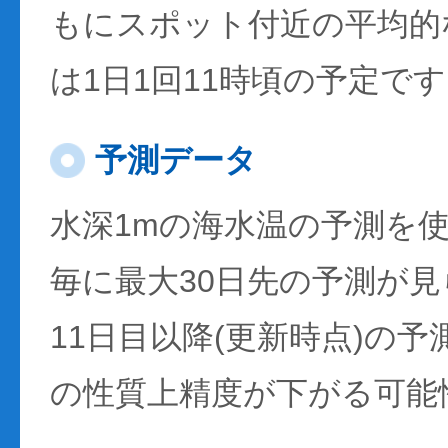
もにスポット付近の平均的
は1日1回11時頃の予定で
予測データ
水深1mの海水温の予測を
毎に最大30日先の予測が
11日目以降(更新時点)の
の性質上精度が下がる可能