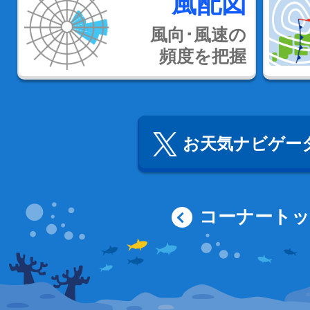
風配図
風向･風速の
頻度を把握
お天気ナビゲータ
コーナート