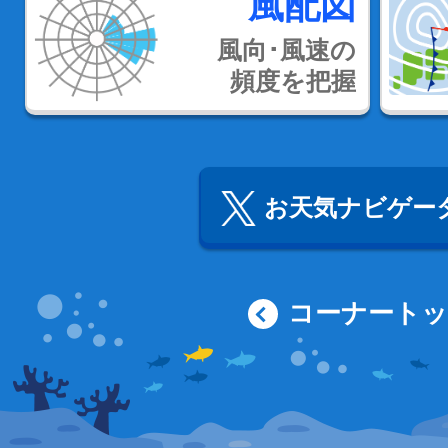
風配図
風向･風速の
頻度を把握
お天気ナビゲータ
コーナート