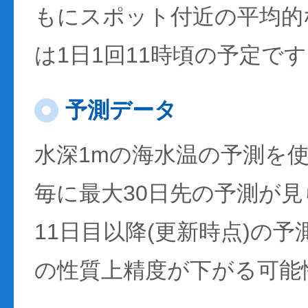
もにスポット付近の平均的
は1日1回11時頃の予定で
予測データ
水深1mの海水温の予測を
毎に最大30日先の予測が
11日目以降(更新時点)の
の性質上精度が下がる可能