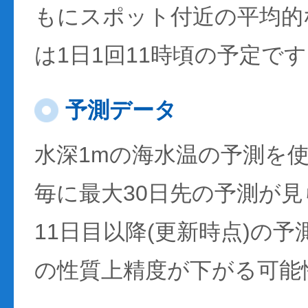
もにスポット付近の平均的
は1日1回11時頃の予定で
予測データ
水深1mの海水温の予測を
毎に最大30日先の予測が
11日目以降(更新時点)の
の性質上精度が下がる可能