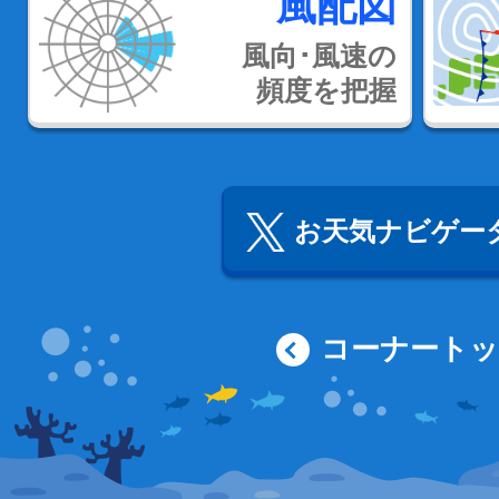
風配図
風向･風速の
頻度を把握
お天気ナビゲータ
コーナート