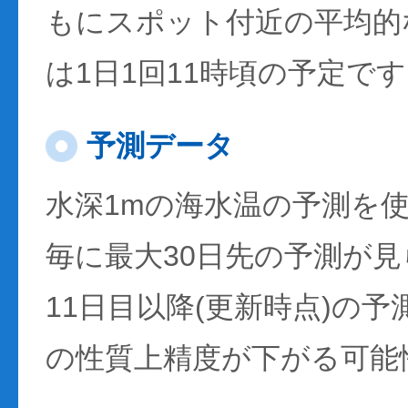
もにスポット付近の平均的
は1日1回11時頃の予定で
予測データ
水深1mの海水温の予測を
毎に最大30日先の予測が
11日目以降(更新時点)の
の性質上精度が下がる可能