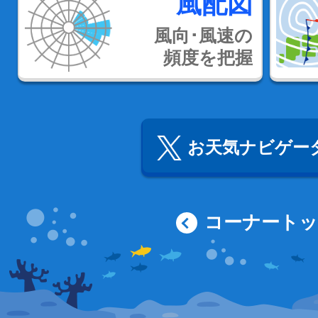
風配図
風向･風速の
頻度を把握
お天気ナビゲータ
コーナート