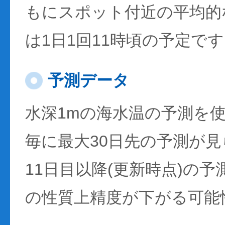
もにスポット付近の平均的
は1日1回11時頃の予定で
予測データ
水深1mの海水温の予測を
毎に最大30日先の予測が
11日目以降(更新時点)の
の性質上精度が下がる可能