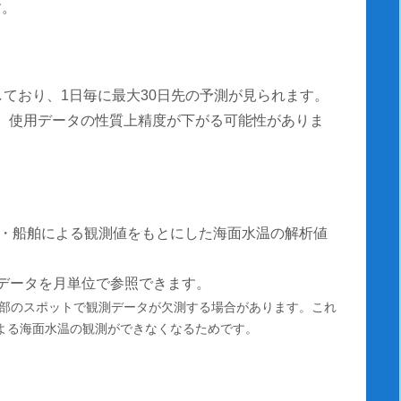
す。
しており、1日毎に最大30日先の予測が見られます。
測は、使用データの性質上精度が下がる可能性がありま
・船舶による観測値をもとにした海面水温の解析値
温データを月単位で参照できます。
部のスポットで観測データが欠測する場合があります。これ
による海面水温の観測ができなくなるためです。