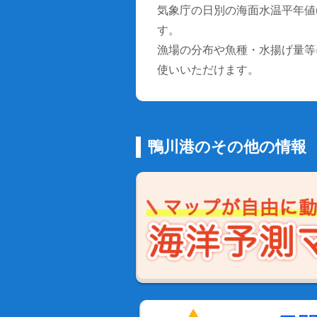
気象庁の日別の海面水温平年値(1
す。
漁場の分布や魚種・水揚げ量等
使いいただけます。
鴨川港のその他の情報