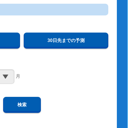
30日先までの予測
月
検索