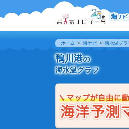
ホーム
海ナビ
海水温グラ
鴨川港
の
海水温グラフ