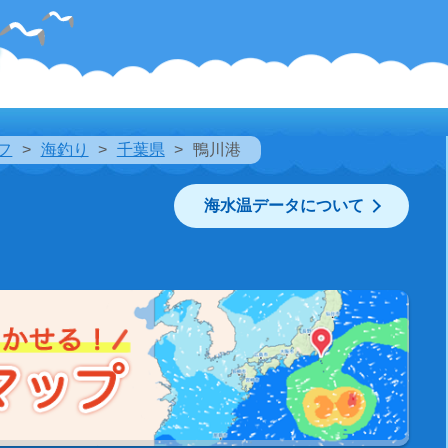
フ
海釣り
千葉県
鴨川港
海水温データについて