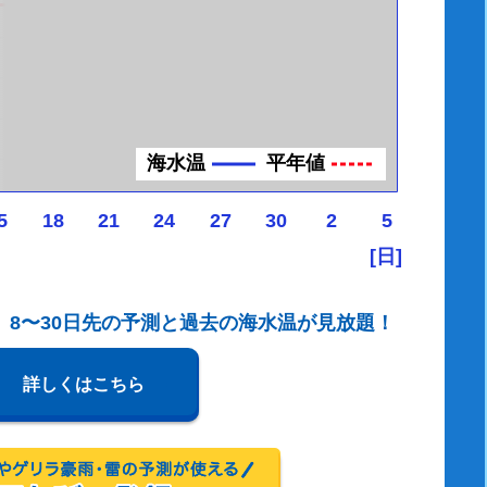
海水温
平年値
5
18
21
24
27
30
2
5
[日]
、8〜30日先の予測と過去の海水温が見放題！
詳しくはこちら