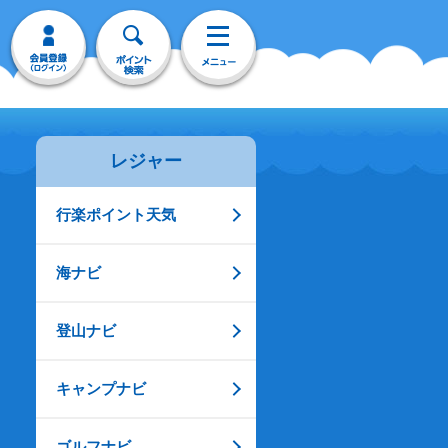
レジャー
行楽ポイント天気
海ナビ
登山ナビ
キャンプナビ
ゴルフナビ