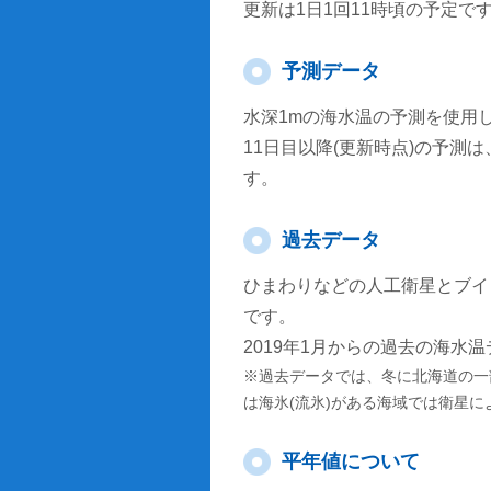
更新は1日1回11時頃の予定で
予測データ
水深1mの海水温の予測を使用
11日目以降(更新時点)の予
す。
過去データ
ひまわりなどの人工衛星とブイ
です。
2019年1月からの過去の海水
※過去データでは、冬に北海道の一
は海氷(流氷)がある海域では衛星
平年値について