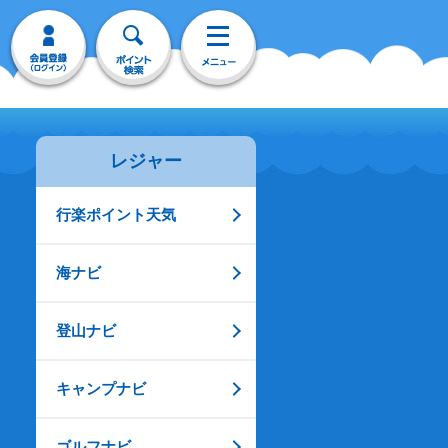
レジャー
行楽ポイント天気
海ナビ
登山ナビ
キャンプナビ
ゴルフナビ