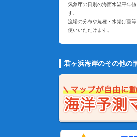
気象庁の日別の海面水温平年値(1
す。
漁場の分布や魚種・水揚げ量等
使いいただけます。
君ヶ浜海岸のその他の