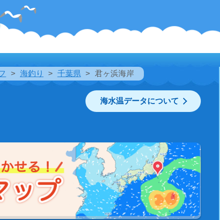
フ
海釣り
千葉県
君ヶ浜海岸
海水温データについて