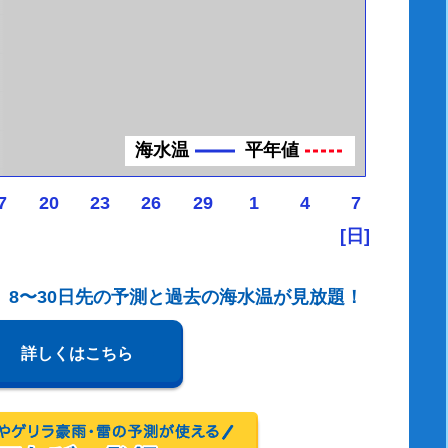
海水温
平年値
7
20
23
26
29
1
4
7
[日]
、8〜30日先の予測と過去の海水温が見放題！
詳しくはこちら