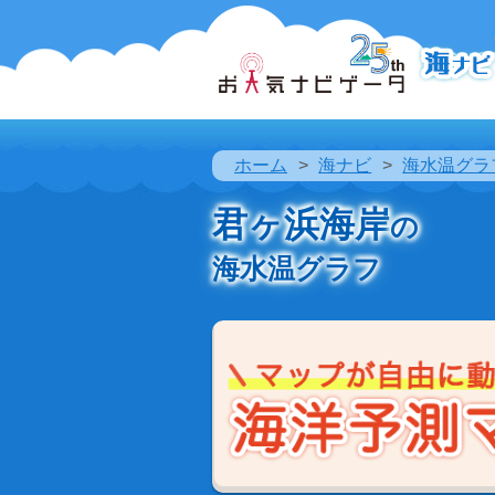
ホーム
海ナビ
海水温グラ
君ヶ浜海岸
の
海水温グラフ