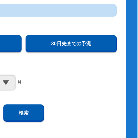
30日先までの予測
月
検索