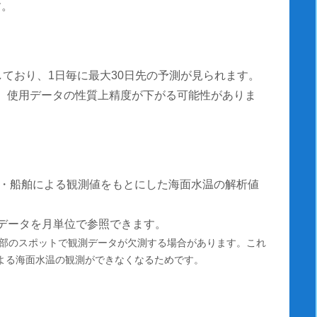
す。
しており、1日毎に最大30日先の予測が見られます。
測は、使用データの性質上精度が下がる可能性がありま
・船舶による観測値をもとにした海面水温の解析値
温データを月単位で参照できます。
部のスポットで観測データが欠測する場合があります。これ
による海面水温の観測ができなくなるためです。