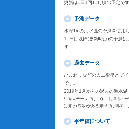
更新は1日1回11時頃の予定で
予測データ
水深1mの海水温の予測を使用
11日目以降(更新時点)の予
す。
過去データ
ひまわりなどの人工衛星とブイ
です。
2019年1月からの過去の海水
※過去データでは、冬に北海道の一
は海氷(流氷)がある海域では衛星
平年値について