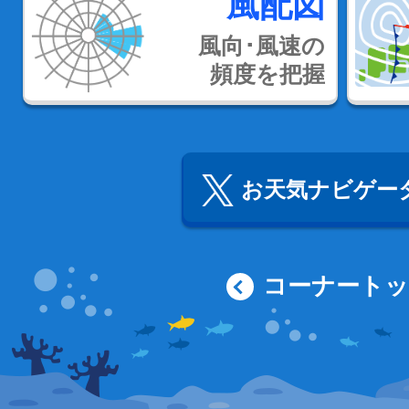
風配図
風向･風速の
頻度を把握
お天気ナビゲータ
コーナート