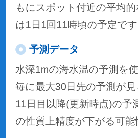
もにスポット付近の平均的
は1日1回11時頃の予定で
予測データ
水深1mの海水温の予測を
毎に最大30日先の予測が
11日目以降(更新時点)の
の性質上精度が下がる可能