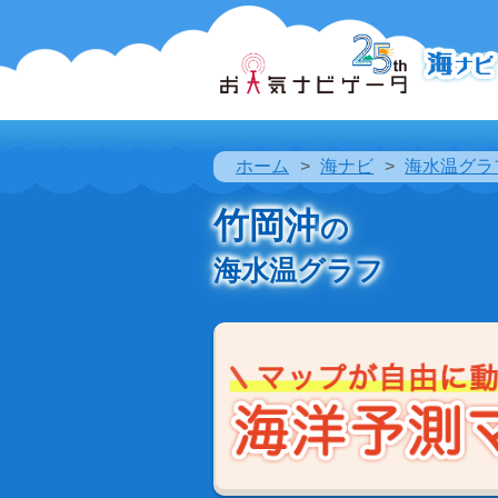
ホーム
海ナビ
海水温グラ
竹岡沖
の
海水温グラフ