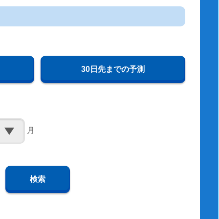
30日先までの予測
月
検索