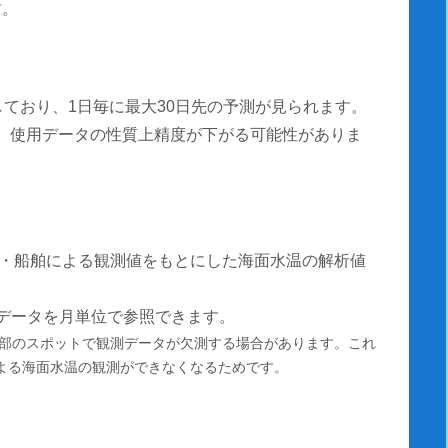
す。
しており、1日毎に最大30日先の予測が見られます。
測は、使用データの性質上精度が下がる可能性がありま
・船舶による観測値をもとにした海面水温の解析値
温データを月単位で参照できます。
部のスポットで観測データが欠測する場合があります。これ
による海面水温の観測ができなくなるためです。