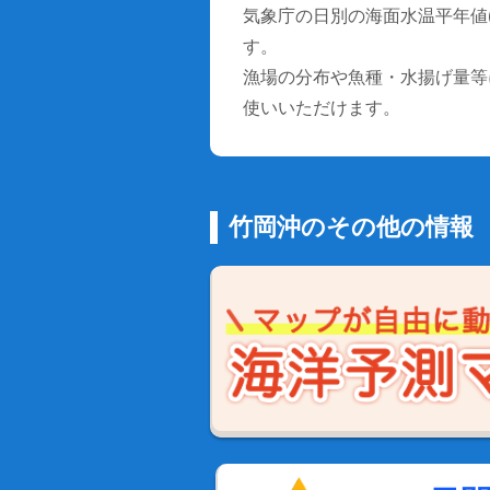
気象庁の日別の海面水温平年値(1
す。
漁場の分布や魚種・水揚げ量等
使いいただけます。
竹岡沖のその他の情報