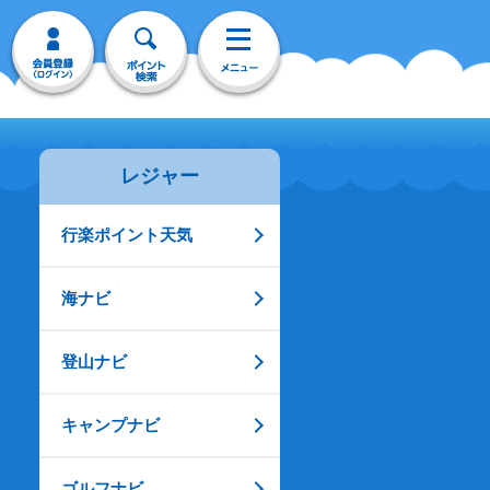
レジャー
行楽ポイント天気
海ナビ
登山ナビ
キャンプナビ
ゴルフナビ