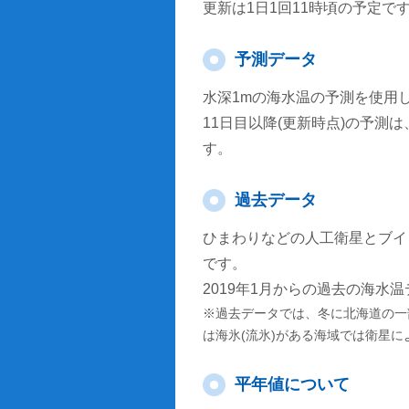
更新は1日1回11時頃の予定で
予測データ
水深1mの海水温の予測を使用
11日目以降(更新時点)の予
す。
過去データ
ひまわりなどの人工衛星とブイ
です。
2019年1月からの過去の海水
※過去データでは、冬に北海道の一
は海氷(流氷)がある海域では衛星
平年値について