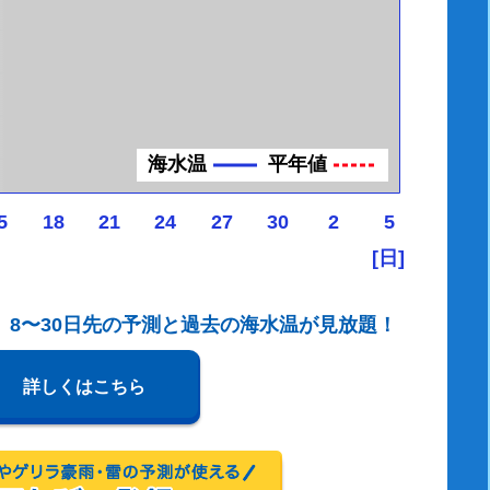
海水温
平年値
5
18
21
24
27
30
2
5
[日]
、8〜30日先の予測と過去の海水温が見放題！
詳しくはこちら