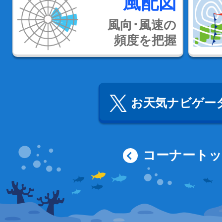
風配図
風向･風速の
頻度を把握
お天気ナビゲータ
コーナート