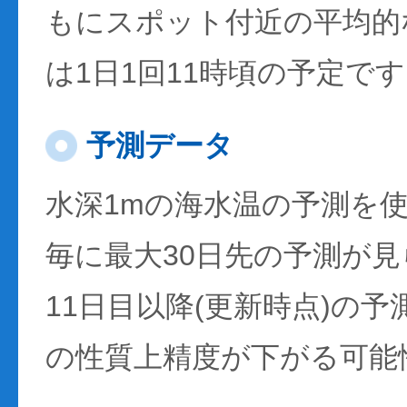
もにスポット付近の平均的
は1日1回11時頃の予定で
予測データ
水深1mの海水温の予測を
毎に最大30日先の予測が
11日目以降(更新時点)の
の性質上精度が下がる可能