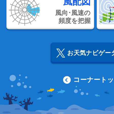
風配図
風向･風速の
頻度を把握
お天気ナビゲータ
コーナート