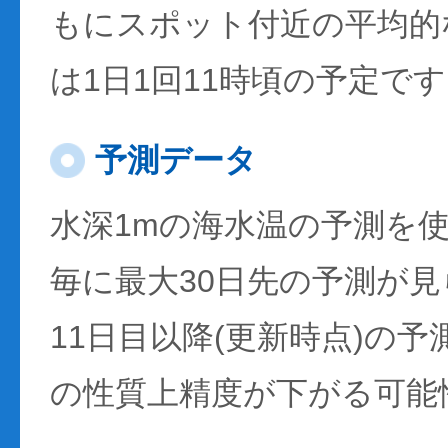
もにスポット付近の平均的
は1日1回11時頃の予定で
予測データ
水深1mの海水温の予測を
毎に最大30日先の予測が
11日目以降(更新時点)の
の性質上精度が下がる可能