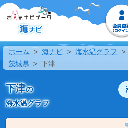
ホーム
海ナビ
海水温グラフ
茨城県
下津
下津
の
海水温グラフ