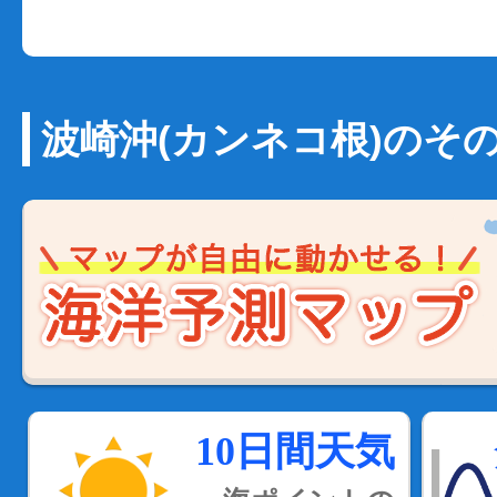
波崎沖(カンネコ根)のそ
10日間天気