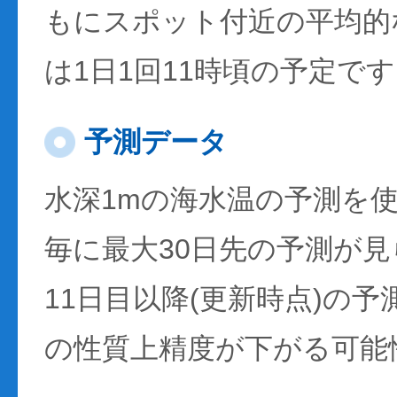
もにスポット付近の平均的
は1日1回11時頃の予定で
予測データ
水深1mの海水温の予測を
毎に最大30日先の予測が
11日目以降(更新時点)の
の性質上精度が下がる可能