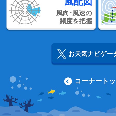
風配図
風向･風速の
頻度を把握
お天気ナビゲータ
コーナート