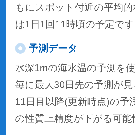
もにスポット付近の平均的
は1日1回11時頃の予定で
予測データ
水深1mの海水温の予測を
毎に最大30日先の予測が
11日目以降(更新時点)の
の性質上精度が下がる可能