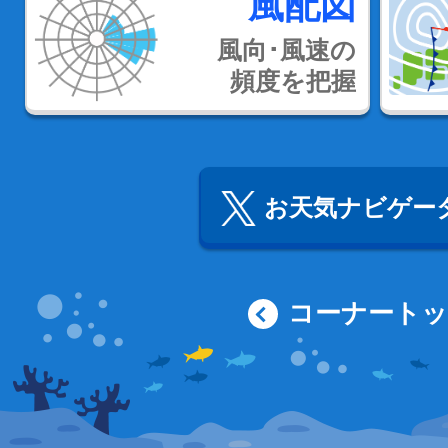
風配図
風向･風速の
頻度を把握
お天気ナビゲータ
コーナート