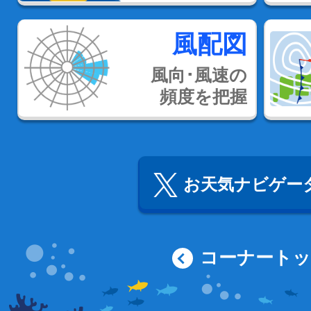
風配図
風向･風速の
頻度を把握
お天気ナビゲータ
コーナート