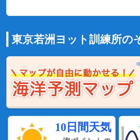
東京若洲ヨット訓練所の
10日間天気