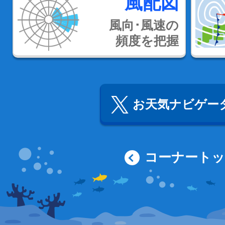
風配図
風向･風速の
頻度を把握
お天気ナビゲータ
コーナート