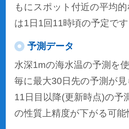
もにスポット付近の平均的
は1日1回11時頃の予定で
予測データ
水深1mの海水温の予測を
毎に最大30日先の予測が
11日目以降(更新時点)の
の性質上精度が下がる可能