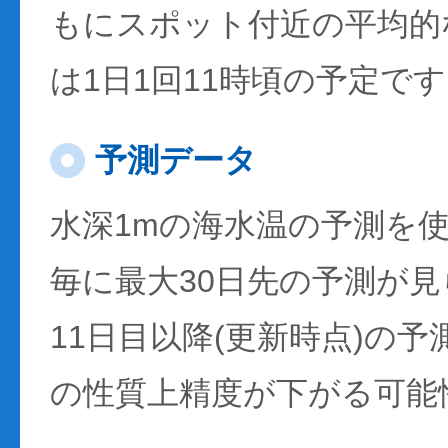
もにスポット付近の平均的
は1日1回11時頃の予定で
予測データ
水深1mの海水温の予測を
毎に最大30日先の予測が
11日目以降(更新時点)の
の性質上精度が下がる可能