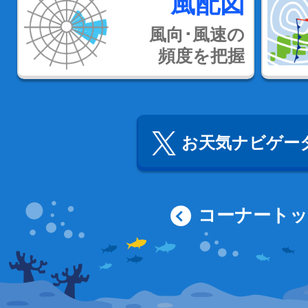
風配図
風向･風速の
頻度を把握
お天気ナビゲータ
コーナート