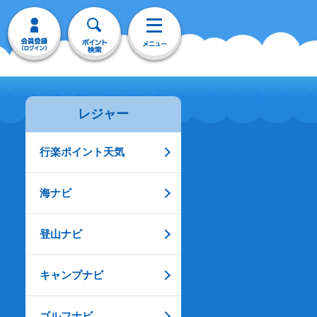
レジャー
行楽ポイント天気
海ナビ
登山ナビ
キャンプナビ
ゴルフナビ