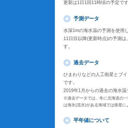
更新は1日1回11時頃の予定で
予測データ
水深1mの海水温の予測を使用
11日目以降(更新時点)の予
す。
過去データ
ひまわりなどの人工衛星とブイ
です。
2019年1月からの過去の海水
※過去データでは、冬に北海道の一
は海氷(流氷)がある海域では衛星
平年値について