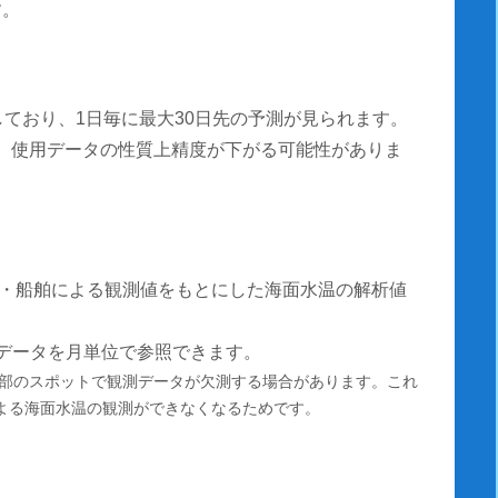
す。
しており、1日毎に最大30日先の予測が見られます。
測は、使用データの性質上精度が下がる可能性がありま
・船舶による観測値をもとにした海面水温の解析値
温データを月単位で参照できます。
部のスポットで観測データが欠測する場合があります。これ
による海面水温の観測ができなくなるためです。