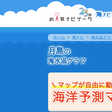
ホーム
海ナビ
海水温グラ
月島
の
海水温グラフ