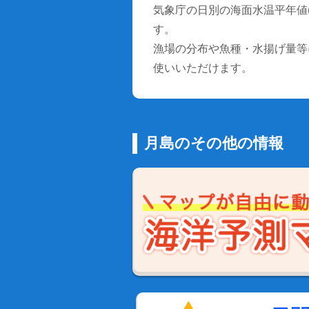
気象庁の日別の海面水温平年値(1
す。
漁場の分布や魚種・水揚げ量等
使いいただけます。
月島のその他の情報