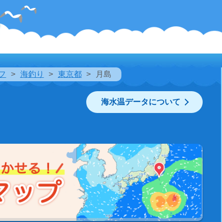
フ
海釣り
東京都
月島
海水温データについて