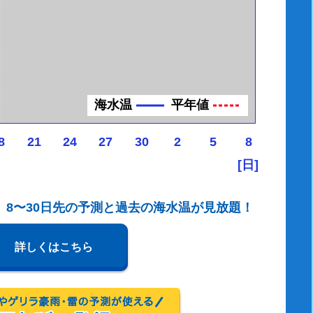
海水温
平年値
8
21
24
27
30
2
5
8
[日]
、8〜30日先の予測と過去の海水温が見放題！
詳しくはこちら