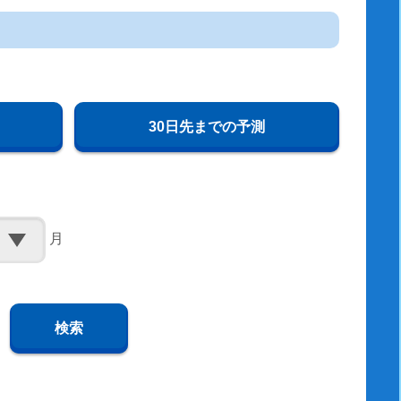
30日先までの予測
月
検索