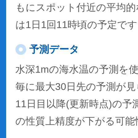
もにスポット付近の平均的
は1日1回11時頃の予定で
予測データ
水深1mの海水温の予測を
毎に最大30日先の予測が
11日目以降(更新時点)の
の性質上精度が下がる可能