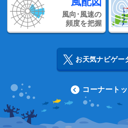
風配図
風向･風速の
頻度を把握
お天気ナビゲータ
コーナート