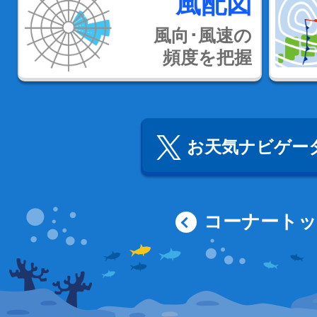
風配図
風向･風速の
頻度を把握
お天気ナビゲータ
コーナート