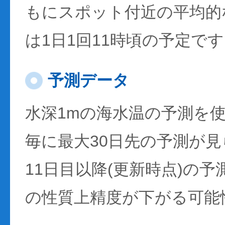
もにスポット付近の平均的
は1日1回11時頃の予定で
予測データ
水深1mの海水温の予測を
毎に最大30日先の予測が
11日目以降(更新時点)の
の性質上精度が下がる可能