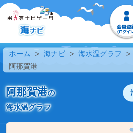
ホーム
海ナビ
海水温グラフ
阿那賀港
阿那賀港
の
海水温グラフ