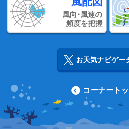
風配図
風向･風速の
頻度を把握
お天気ナビゲータ
コーナート