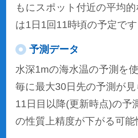
もにスポット付近の平均的
は1日1回11時頃の予定で
予測データ
水深1mの海水温の予測を
毎に最大30日先の予測が
11日目以降(更新時点)の
の性質上精度が下がる可能