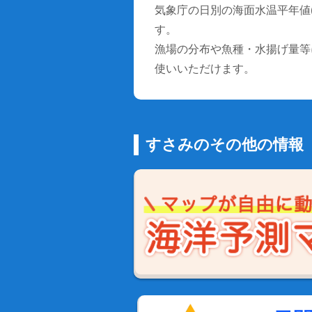
気象庁の日別の海面水温平年値(1
す。
漁場の分布や魚種・水揚げ量等
使いいただけます。
すさみのその他の情報