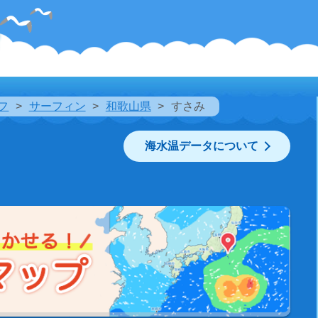
フ
サーフィン
和歌山県
すさみ
海水温データについて