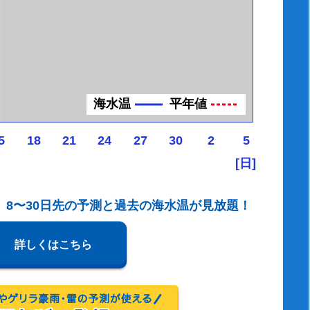
海水温
平年値
5
18
21
24
27
30
2
5
[日]
、8〜30日先の予測と過去の海水温が見放題！
詳しくはこちら