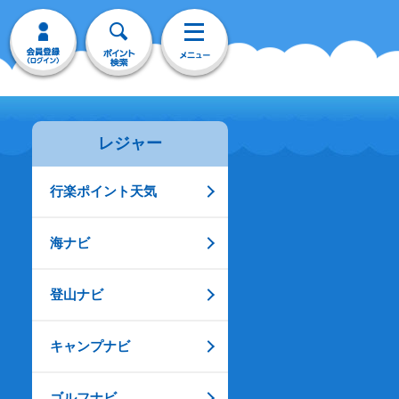
レジャー
行楽ポイント天気
海ナビ
登山ナビ
キャンプナビ
ゴルフナビ