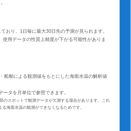
す。
しており、1日毎に最大30日先の予測が見られます。
測は、使用データの性質上精度が下がる可能性がありま
・船舶による観測値をもとにした海面水温の解析値
温データを月単位で参照できます。
部のスポットで観測データが欠測する場合があります。これ
による海面水温の観測ができなくなるためです。