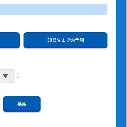
30日先までの予測
月
検索