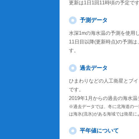
更新は1日1回11時頃の予定で
予測データ
水深1mの海水温の予測を使用
11日目以降(更新時点)の予
す。
過去データ
ひまわりなどの人工衛星とブイ
です。
2019年1月からの過去の海水
※過去データでは、冬に北海道の一
は海氷(流氷)がある海域では衛星
平年値について