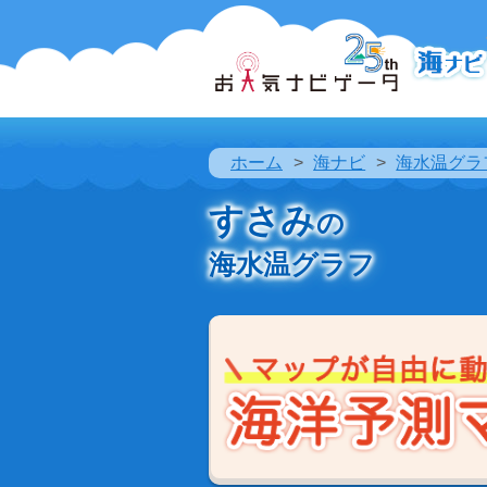
ホーム
海ナビ
海水温グラ
すさみ
の
海水温グラフ