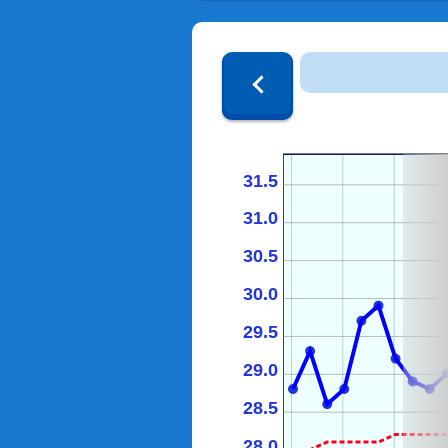
31.5
31.0
30.5
30.0
29.5
29.0
28.5
28.0