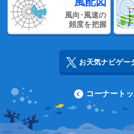
風配図
風向･風速の
頻度を把握
お天気ナビゲータ
コーナート