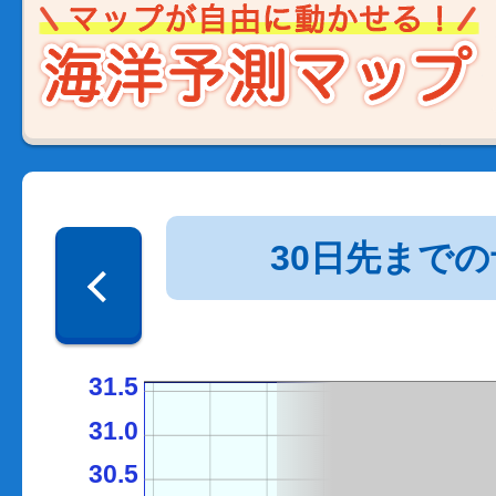
30日先まで
31.5
31.0
30.5