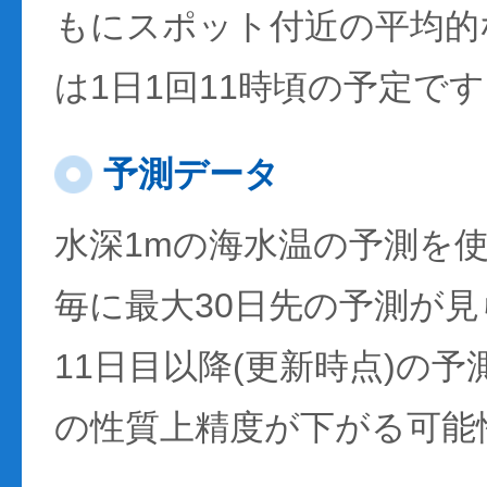
もにスポット付近の平均的
は1日1回11時頃の予定で
予測データ
水深1mの海水温の予測を
毎に最大30日先の予測が
11日目以降(更新時点)の
の性質上精度が下がる可能