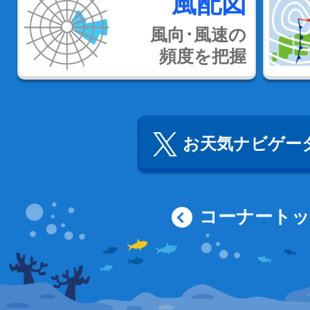
風配図
風向･風速の
頻度を把握
お天気ナビゲータ
コーナート