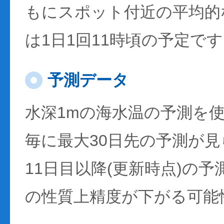
もにスポット付近の平均的
は1日1回11時頃の予定で
予測データ
水深1mの海水温の予測を
毎に最大30日先の予測が
11日目以降(更新時点)の
の性質上精度が下がる可能